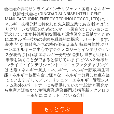
会社紹介青島サンライズインテリジェント製造エネルギー
技術株式会社 (QINGDAO SUNRISE INTELLIGENT
MANUFACTURING ENERGY TECHNOLOGY CO., LTD) は,エ
ネルギー技術分野に特化した先入観企業である.我々は"よ
りグリーンな明日のためのスマート製造"のミッションに
専念しています持続可能な開発と環境保全に貢献するため
に,エネルギー技術の先端を継続的に探求し,リードします.
基本 的 な 価値私たちの核心価値は 革新,持続可能性,グリ
ーンエネルギーに中心ですテクノロジーとインテリジェン
スが統合されれば エネルギー分野が進歩し 世界が明るい
未来を築くことができると信じています.ビジネス領域サ
ンライズ・インテリジェント・マニュファクチャリング
は,太陽エネルギー,風力エネルギー,エネルギー貯蔵,再生可
能エネルギー技術を含む様々なエネルギー分野に焦点を当
てています.そして,インテリジェントエネルギー管理シス
テム海外のパートナーにも提供しています.設計と研究か
ら生産と販売まで,住宅,商業,産業部門.技術革新テクノロジ
ー革新に コミットしている会社...
もっと 学ぶ