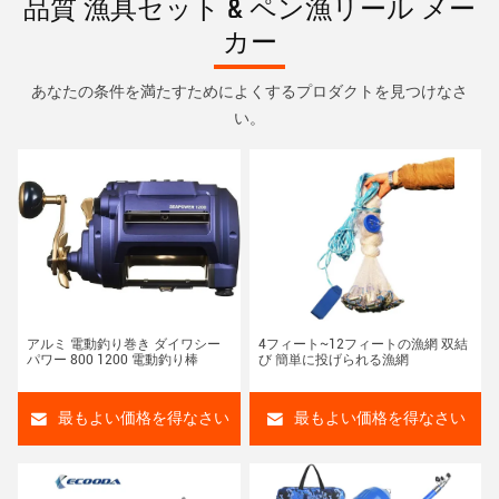
品質 漁具セット & ペン漁リール メー
カー
あなたの条件を満たすためによくするプロダクトを見つけなさ
い。
アルミ 電動釣り巻き ダイワシー
4フィート~12フィートの漁網 双結
パワー 800 1200 電動釣り棒
び 簡単に投げられる漁網
最もよい価格を得なさい
最もよい価格を得なさい