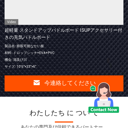
Video
超軽量 スタンドアップパドルボード ISUPアクセサリー付
きの充気パドルボード
製品名: 膨脹可能なかい板
材料: ドロップシッチ+EVA+PVC
機会: 湖及び川
サイズ: 10'6"×33"×6"
今連絡してください
わたしたち に つい て
あなたの専門及び信頼できるパートナー。