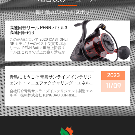
最も最近のホット スポット。
高速回転リール PENN バトル3
高速回転釣り
この商品について 2020 ICAST ONLI
NE カテゴリーのベスト受賞者 塩水
リール: PENN Battle III 陸上回転リ
ールは,これまで以上に強く,滑らか
で,耐久性があります. 耐久性のある
構造: PENN Battle III Spinning Reel
のボディとサイドプレートは 頑丈
なアルミ製で作られています鋳造お
よび加工されたアルミスロールとラ
2023
青島にようこそ 青島サンライズ インテリジ
イン容量リングを備えた. CNCギア
技術: 22 〜 56cmの速さで回転しま
ェント・マニュファクチャリング・エネルギ
11/09
す.2:1. 帯状の線をしっかりと固定
ー・テクノロジー株式会社
するためにスーパーラインスロール
会社紹介青島サンライズインテリジェント製造エネ
を装備. モノ容量 Yd/lb: 275/2 13
ルギー技術株式会社 (QINGDAO SUNRISE
5/4 105/6. 帯状容量 160/6 130/8 1
INTELLIGENT MANUFACTURING ENERGY
10/10. 6つの総ベアリング:バトルIII
TECHNOLOGY CO., LTD) は,エネルギー技術分野に特
には5つのステンレス鋼のボールベ
化した先入観企業である.我々は"よりグリーンな明
アリングと1つのインスタント反逆
日のためのスマート製造"のミッションに専念してい
ベアリングが搭載されており,塩水
ます持続可能な開発と環境保全に貢献するために,エ
漁のあらゆる経験でスムーズな操作
ネルギー技術の先端を継続的に探求し,リードしま
を可能にします. HT-100 フロン
す. 基本 的 な 価値私たちの核心価値は 革新,持続可
ト・ドラッグ・ドラッグ・システム
能性,グリーンエネルギーに中心ですテクノロジーと
炭素繊維の洗浄機で 製造され 最大
インテリジェンスが統合されれば エネルギー分野が