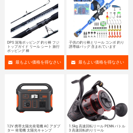
DPS 深海ポッピング 釣り棒 フジ
子供の釣り棒とリール コンボ 釣り
トップガイド リール シート 旅行
誘導線バッグ 含まれています
ポッピング 棒
最もよい価格を得なさい
最もよい価格を得なさい
12V 携帯太陽光発電機 AC アダプ
1.5kg 高速回転リール PENN バトル
ター 発電機 太陽光キャンプ
3 高速回転釣りリール