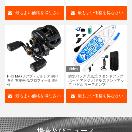
最もよい価格を得なさい
最もよい価格を得なさい
Video
PRO MAX3 アブ・ガルシア 釣り
防水バッグ 充気式 スタンドアップ
巻き 右左手 低プロフィール 釣り
ボード アドジ パドル スタンドアッ
棒
プ パドル サーフポンプ
最もよい価格を得なさい
最もよい価格を得なさい
場合及びニュース