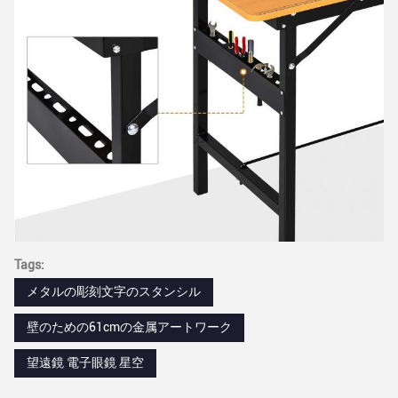
Tags:
メタルの彫刻文字のスタンシル
壁のための61cmの金属アートワーク
望遠鏡 電子眼鏡 星空