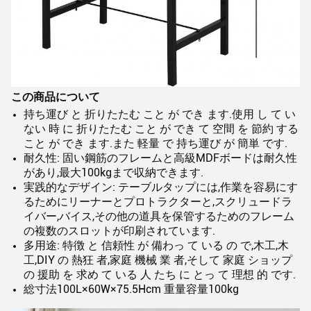
この商品について
持ち運び と 折りたたむ こと が でき ます.使用 し て い
ない 時 に 折りたたむ こと が でき て 空間 を 節約 する
こと が でき ます.また 軽量 で 持ち運び が 簡単 です.
耐久性: 固い鋼筋のフレームと高級MDFボードは耐久性
があり,最大100kgまで収納できます.
実践的なデザイン: テーブルタップには,作業を容易にす
るためにリーナーとプロトラクターと,スクリュードラ
イバー,バイス,その他の道具を保管するためのフレーム
の複数のスロットが印刷されています.
多用途: 特徴 と 信頼性 が 備わっ て いる の で,木工,木
工,DIY の 熱狂 者,家庭 機械 業 者,そして 家庭 ショップ
の 援助 を 求め て いる 人 たち に とっ て 理想 的 です.
総寸法100L×60W×75.5Hcm 重量容量100kg