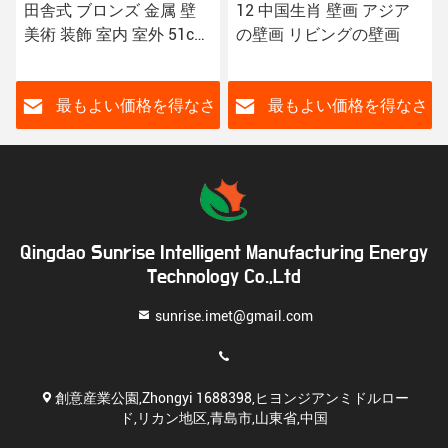
田舎式 ブロンズ 金属 壁
12 中国生肖 壁画 アジア
美術 装飾 室内 室外 51cm
の壁画 リビングの壁画
61cm 壁用 金属 美術 壁用
さ
最もよい価格を得なさ
最もよい価格を得なさ
い
い
Qingdao Sunrise Intelligent Manufacturing Energy
Technology Co.,Ltd
sunrise.imet@gmail.com
創意産業公園,Zhongyi 1688398,ヒヨンジアンミドルロー
ド,リカン地区,青島市,山東省,中国