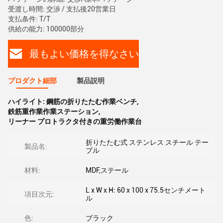
受渡し時間: 交渉 / 支払後20営業日
支払条件: T/T
供給の能力: 100000部分
最もよい価格を得なさい
プロダクト細部
製品説明
ハイライト:
鋼筋の折りたたむ作業ベンチ
,
鉄筋重作業作業ステーション
,
リーナー プロトラクタ付きの重労働作業台
折りたたむ式 ステンレス スチール テー
製品名:
ブル
材料:
MDF,ステール
L x W x H: 60 x 100 x 75.5センチメート
項目次元:
ル
色:
ブラック